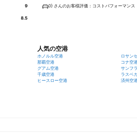
9
0} さんのお客様評価：コストパフォーマンス
8.5
人気の空港
ホノルル空港
ロサン
那覇空港
コナ空
グアム空港
サンフ
千歳空港
ラスベ
ヒースロー空港
済州空