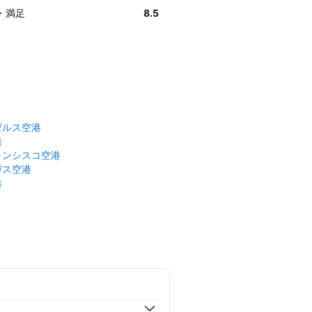
・満足
8.5
ゼルス空港
港
ランシスコ空港
ガス空港
港