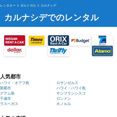
レンタカー
ポルトガル
カルナシデ
カルナシデでのレンタル
人気都市
ハワイ・オアフ島
ロサンゼルス
那覇市
ハワイ・ハワイ島
グアム島
サンフランシスコ
千歳市
ロンドン
ラスベガス
ホノルル