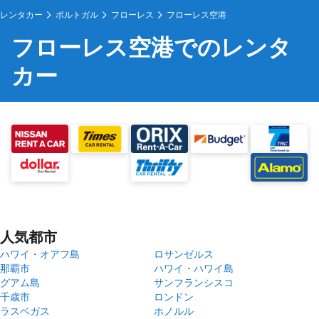
レンタカー
ポルトガル
フローレス
フローレス空港
フローレス空港でのレンタ
カー
人気都市
ハワイ・オアフ島
ロサンゼルス
那覇市
ハワイ・ハワイ島
グアム島
サンフランシスコ
千歳市
ロンドン
ラスベガス
ホノルル