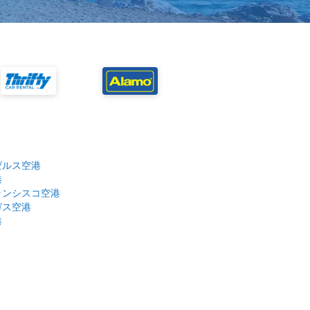
ゼルス空港
港
ランシスコ空港
ガス空港
港