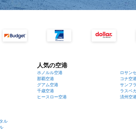
人気の空港
ホノルル空港
ロサン
那覇空港
コナ空
グアム空港
サンフ
千歳空港
ラスベ
ヒースロー空港
済州空
タル
ル