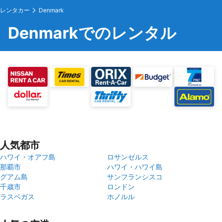
レンタカー
Denmark
Denmarkでのレンタル
人気都市
ハワイ・オアフ島
ロサンゼルス
那覇市
ハワイ・ハワイ島
グアム島
サンフランシスコ
千歳市
ロンドン
ラスベガス
ホノルル