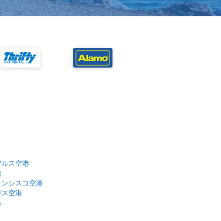
ゼルス空港
港
ランシスコ空港
ガス空港
港