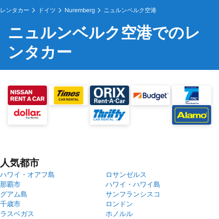
レンタカー
ドイツ
Nuremberg
ニュルンベルク空港
ニュルンベルク空港でのレ
ンタカー
人気都市
ハワイ・オアフ島
ロサンゼルス
那覇市
ハワイ・ハワイ島
グアム島
サンフランシスコ
千歳市
ロンドン
ラスベガス
ホノルル