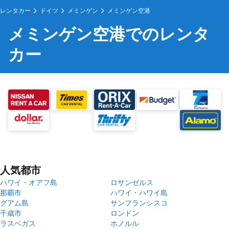
レンタカー
ドイツ
メミンゲン
メミンゲン空港
メミンゲン空港でのレンタ
カー
人気都市
ハワイ・オアフ島
ロサンゼルス
那覇市
ハワイ・ハワイ島
グアム島
サンフランシスコ
千歳市
ロンドン
ラスベガス
ホノルル