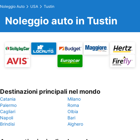
Noleggio Auto
USA
Tustin
Noleggio auto in Tustin
Destinazioni principali nel mondo
Catania
Milano
Palermo
Roma
Cagliari
Olbia
Napoli
Bari
Brindisi
Alghero