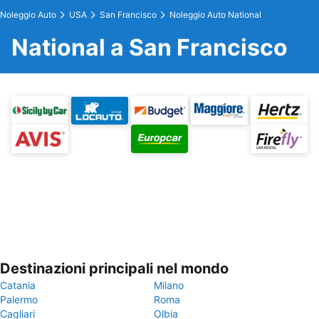
Noleggio Auto
USA
San Francisco
Noleggio Auto National
National a San Francisco
Destinazioni principali nel mondo
Catania
Milano
Palermo
Roma
Cagliari
Olbia