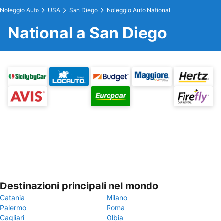
Noleggio Auto
USA
San Diego
Noleggio Auto National
National a San Diego
Destinazioni principali nel mondo
Catania
Milano
Palermo
Roma
Cagliari
Olbia