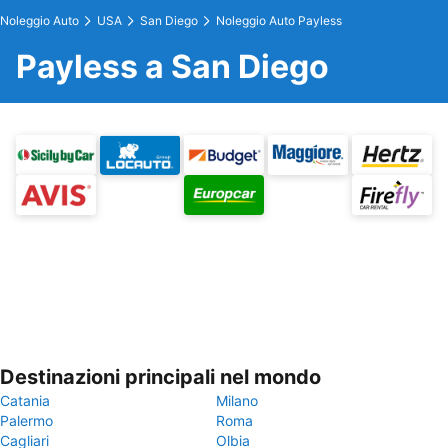
Noleggio Auto
USA
San Diego
Noleggio Auto Payless
Payless a San Diego
Destinazioni principali nel mondo
Catania
Milano
Palermo
Roma
Cagliari
Olbia