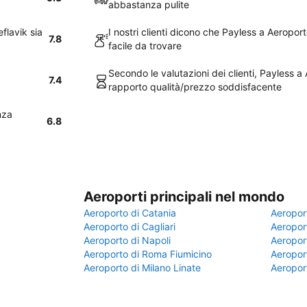
abbastanza pulite
eflavik sia
I nostri clienti dicono che Payless a Aeropor
7.8
facile da trovare
Secondo le valutazioni dei clienti, Payless a
7.4
rapporto qualità/prezzo soddisfacente
nza
6.8
Aeroporti principali nel mondo
Aeroporto di Catania
Aeropor
Aeroporto di Cagliari
Aeroport
Aeroporto di Napoli
Aeroport
Aeroporto di Roma Fiumicino
Aeroport
Aeroporto di Milano Linate
Aeropor