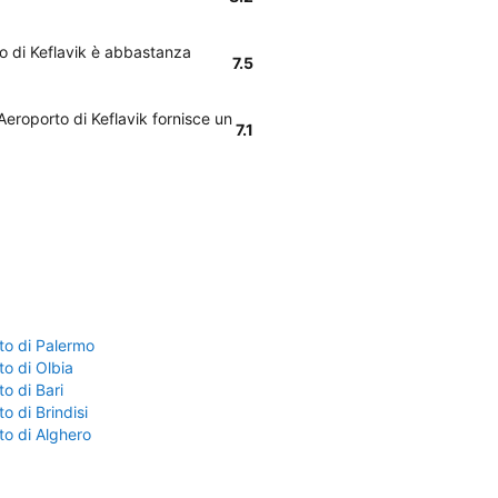
to di Keflavik è abbastanza
7.5
 Aeroporto di Keflavik fornisce un
7.1
to di Palermo
o di Olbia
o di Bari
o di Brindisi
to di Alghero