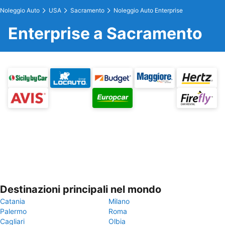
Noleggio Auto
USA
Sacramento
Noleggio Auto Enterprise
Enterprise a Sacramento
Destinazioni principali nel mondo
Catania
Milano
Palermo
Roma
Cagliari
Olbia