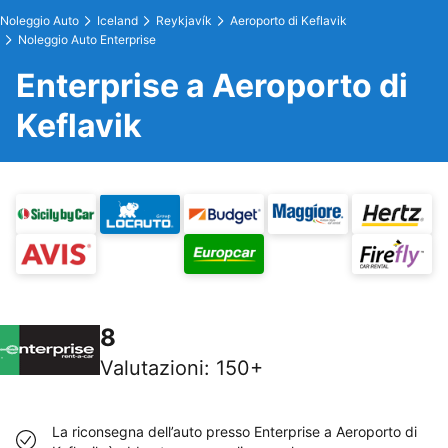
Noleggio Auto
Iceland
Reykjavík
Aeroporto di Keflavik
Noleggio Auto Enterprise
Enterprise a Aeroporto di
Keflavik
8
Valutazioni
:
150+
La riconsegna dell’auto presso Enterprise a Aeroporto di