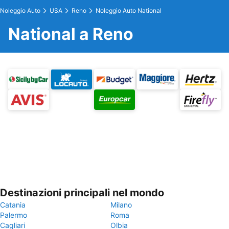
Noleggio Auto
USA
Reno
Noleggio Auto National
National a Reno
Destinazioni principali nel mondo
Catania
Milano
Palermo
Roma
Cagliari
Olbia