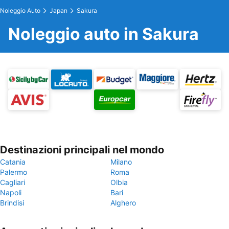
Noleggio Auto
Japan
Sakura
Noleggio auto in Sakura
Destinazioni principali nel mondo
Catania
Milano
Palermo
Roma
Cagliari
Olbia
Napoli
Bari
Brindisi
Alghero