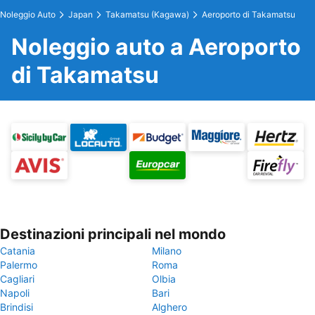
Noleggio Auto
Japan
Takamatsu (Kagawa)
Aeroporto di Takamatsu
Noleggio auto a Aeroporto
di Takamatsu
Destinazioni principali nel mondo
Catania
Milano
Palermo
Roma
Cagliari
Olbia
Napoli
Bari
Brindisi
Alghero