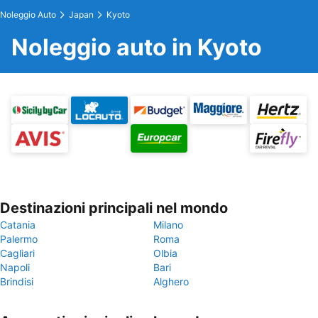
Noleggio Auto
Japan
Kyoto
Noleggio auto in Kyoto
Destinazioni principali nel mondo
Catania
Milano
Palermo
Roma
Cagliari
Olbia
Napoli
Bari
Brindisi
Alghero