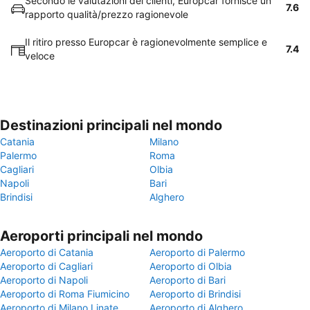
Secondo le valutazioni dei clienti, Europcar fornisce un
7.6
rapporto qualità/prezzo ragionevole
Il ritiro presso Europcar è ragionevolmente semplice e
7.4
veloce
Destinazioni principali nel mondo
Catania
Milano
Palermo
Roma
Cagliari
Olbia
Napoli
Bari
Brindisi
Alghero
Aeroporti principali nel mondo
Aeroporto di Catania
Aeroporto di Palermo
Aeroporto di Cagliari
Aeroporto di Olbia
Aeroporto di Napoli
Aeroporto di Bari
Aeroporto di Roma Fiumicino
Aeroporto di Brindisi
Aeroporto di Milano Linate
Aeroporto di Alghero