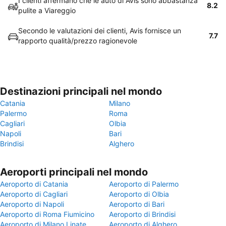
I clienti affermano che le auto di Avis sono abbastanza
8.2
pulite a Viareggio
Secondo le valutazioni dei clienti, Avis fornisce un
7.7
rapporto qualità/prezzo ragionevole
Destinazioni principali nel mondo
Catania
Milano
Palermo
Roma
Cagliari
Olbia
Napoli
Bari
Brindisi
Alghero
Aeroporti principali nel mondo
Aeroporto di Catania
Aeroporto di Palermo
Aeroporto di Cagliari
Aeroporto di Olbia
Aeroporto di Napoli
Aeroporto di Bari
Aeroporto di Roma Fiumicino
Aeroporto di Brindisi
Aeroporto di Milano Linate
Aeroporto di Alghero