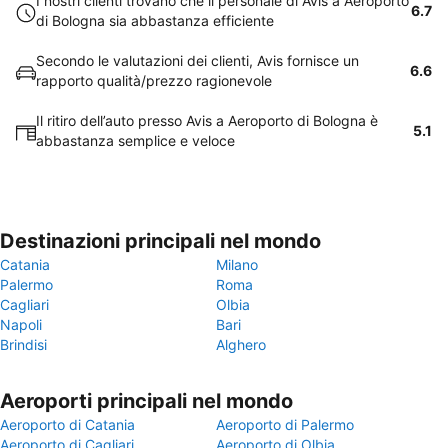
I nostri clienti trovano che il personale di Avis a Aeroporto
6.7
di Bologna sia abbastanza efficiente
Secondo le valutazioni dei clienti, Avis fornisce un
6.6
rapporto qualità/prezzo ragionevole
Il ritiro dell’auto presso Avis a Aeroporto di Bologna è
5.1
abbastanza semplice e veloce
Destinazioni principali nel mondo
Catania
Milano
Palermo
Roma
Cagliari
Olbia
Napoli
Bari
Brindisi
Alghero
Aeroporti principali nel mondo
Aeroporto di Catania
Aeroporto di Palermo
Aeroporto di Cagliari
Aeroporto di Olbia