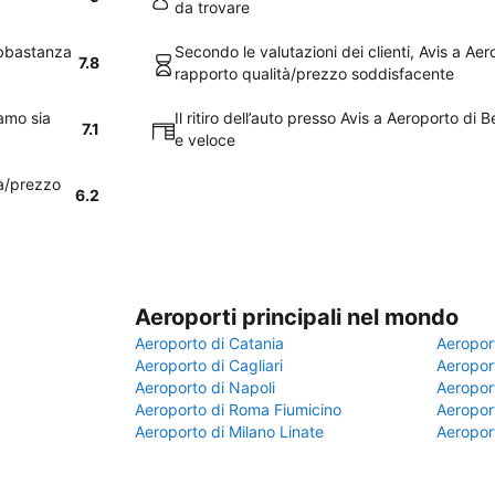
da trovare
abbastanza
Secondo le valutazioni dei clienti, Avis a Ae
7.8
rapporto qualità/prezzo soddisfacente
gamo sia
Il ritiro dell’auto presso Avis a Aeroporto 
7.1
e veloce
tà/prezzo
6.2
Aeroporti principali nel mondo
Aeroporto di Catania
Aeropor
Aeroporto di Cagliari
Aeroport
Aeroporto di Napoli
Aeroport
Aeroporto di Roma Fiumicino
Aeroport
Aeroporto di Milano Linate
Aeropor