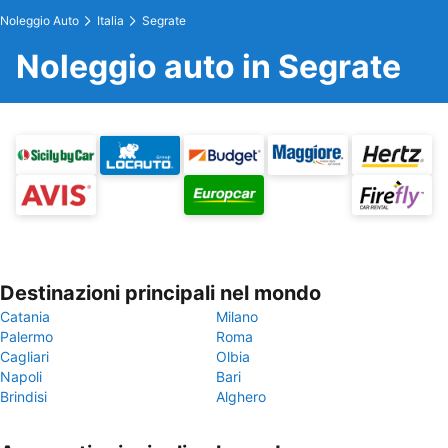
Noleggio Auto
Italia
Segrate
Noleggio auto in Segrate
Destinazioni principali nel mondo
Catania
Milano
Palermo
Roma
Cagliari
Olbia
Napoli
Bari
Brindisi
Alghero