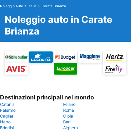
Noleggio Auto
Italia
Carate Brianza
Noleggio auto in Carate
Brianza
Destinazioni principali nel mondo
Catania
Milano
Palermo
Roma
Cagliari
Olbia
Napoli
Bari
Brindisi
Alghero