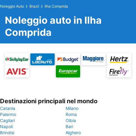
Noleggio Auto
Brazil
Ilha Comprida
Noleggio auto in Ilha
Comprida
Destinazioni principali nel mondo
Catania
Milano
Palermo
Roma
Cagliari
Olbia
Napoli
Bari
Brindisi
Alghero