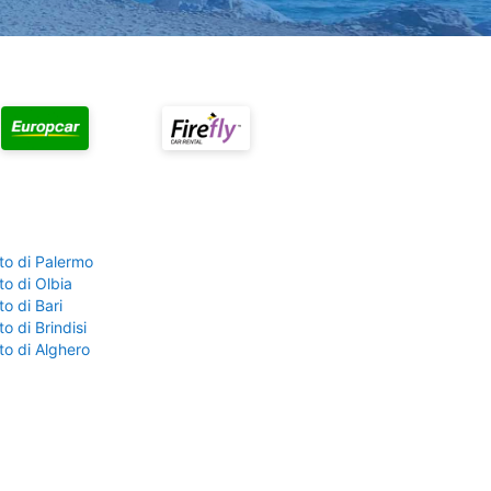
to di Palermo
o di Olbia
o di Bari
o di Brindisi
to di Alghero