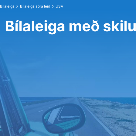
Bílaleiga
Bílaleiga aðra leið
USA
Bílaleiga með skil