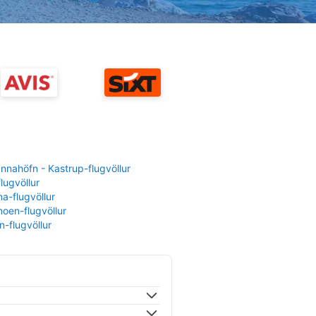
nahöfn - Kastrup-flugvöllur
flugvöllur
a-flugvöllur
oen-flugvöllur
-flugvöllur