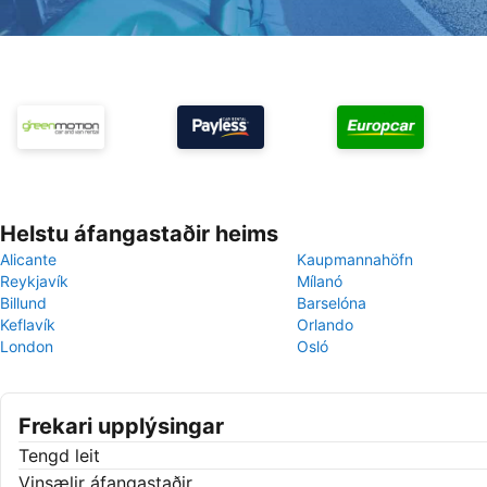
Helstu áfangastaðir heims
Alicante
Kaupmannahöfn
Reykjavík
Mílanó
Billund
Barselóna
Keflavík
Orlando
London
Osló
Frekari upplýsingar
Tengd leit
Vinsælir áfangastaðir