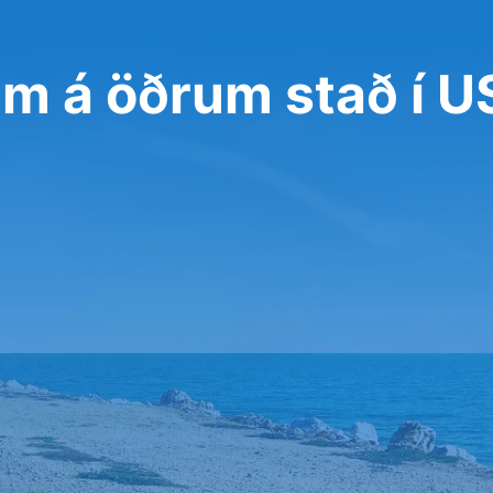
um á öðrum stað í 