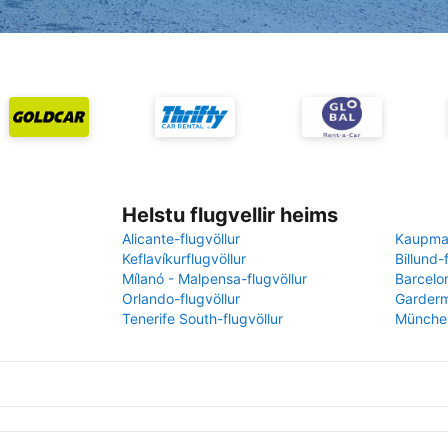
Helstu flugvellir heims
Alicante-flugvöllur
Kaupman
Keflavíkurflugvöllur
Billund-
Mílanó - Malpensa-flugvöllur
Barcelon
Orlando-flugvöllur
Garderm
Tenerife South-flugvöllur
München