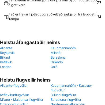
Samkvæmt einkunnagjöf viðskiptavina býður Budget upp
7.7
á gott verð
Það er frekar fljótlegt og auðvelt að sækja bíl frá Budget í
7.1
Tampa
Helstu áfangastaðir heims
Alicante
Kaupmannahöfn
Reykjavík
Mílanó
Billund
Barselóna
Keflavík
Orlando
London
Osló
Helstu flugvellir heims
Alicante-flugvöllur
Kaupmannahöfn - Kastrup-
flugvöllur
Keflavíkurflugvöllur
Billund-flugvöllur
Mílanó - Malpensa-flugvöllur
Barcelona-flugvöllur
Orlando-flugvöllur
Gardermoen-flugvöllur