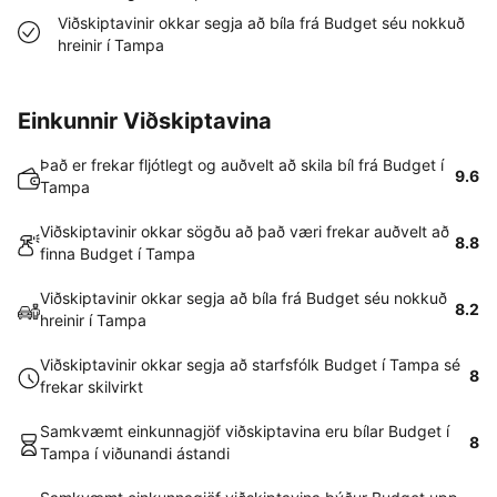
Viðskiptavinir okkar segja að bíla frá Budget séu nokkuð
hreinir í Tampa
Einkunnir Viðskiptavina
Það er frekar fljótlegt og auðvelt að skila bíl frá Budget í
9.6
Tampa
Viðskiptavinir okkar sögðu að það væri frekar auðvelt að
8.8
finna Budget í Tampa
Viðskiptavinir okkar segja að bíla frá Budget séu nokkuð
8.2
hreinir í Tampa
Viðskiptavinir okkar segja að starfsfólk Budget í Tampa sé
8
frekar skilvirkt
Samkvæmt einkunnagjöf viðskiptavina eru bílar Budget í
8
Tampa í viðunandi ástandi