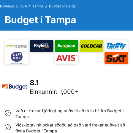
Bílaleiga
USA
Tampa
Budget bílaleiga
Budget í Tampa
8.1
Einkunnir
:
1,000+
Það er frekar fljótlegt og auðvelt að skila bíl frá Budget í
Tampa
Viðskiptavinir okkar sögðu að það væri frekar auðvelt að
finna Budget í Tampa