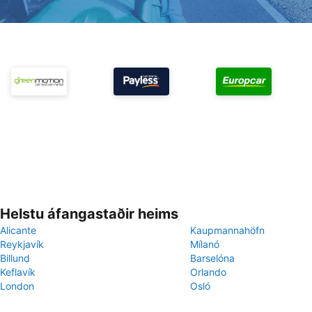
Helstu áfangastaðir heims
Alicante
Kaupmannahöfn
Reykjavík
Mílanó
Billund
Barselóna
Keflavík
Orlando
London
Osló