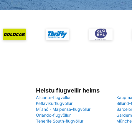
Helstu flugvellir heims
Alicante-flugvöllur
Kaupman
Keflavíkurflugvöllur
Billund-
Mílanó - Malpensa-flugvöllur
Barcelon
Orlando-flugvöllur
Garderm
Tenerife South-flugvöllur
München