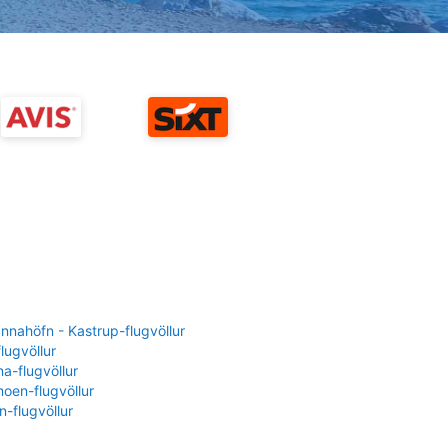
nahöfn - Kastrup-flugvöllur
flugvöllur
a-flugvöllur
oen-flugvöllur
-flugvöllur