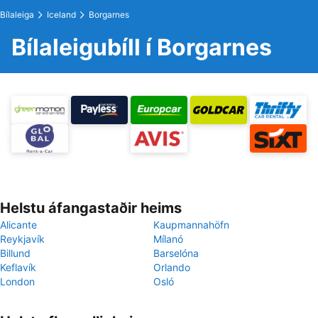
Bílaleiga
Iceland
Borgarnes
Bílaleigubíll í Borgarnes
Helstu áfangastaðir heims
Alicante
Kaupmannahöfn
Reykjavík
Mílanó
Billund
Barselóna
Keflavík
Orlando
London
Osló