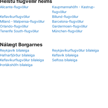
Helstu flugvellir heims
Alicante-flugvöllur
Kaupmannahöfn - Kastrup-
flugvöllur
Keflavíkurflugvöllur
Billund-flugvöllur
Mílanó - Malpensa-flugvöllur
Barcelona-flugvöllur
Orlando-flugvöllur
Gardermoen-flugvöllur
Tenerife South-flugvöllur
München-flugvöllur
Nálægt Borgarnes
Reykjavík bílaleiga
Reykjavíkurflugvöllur bílaleiga
Hafnarfjörður bílaleiga
Keflavík bílaleiga
Keflavíkurflugvöllur bílaleiga
Selfoss bílaleiga
Þorlákshöfn bílaleiga