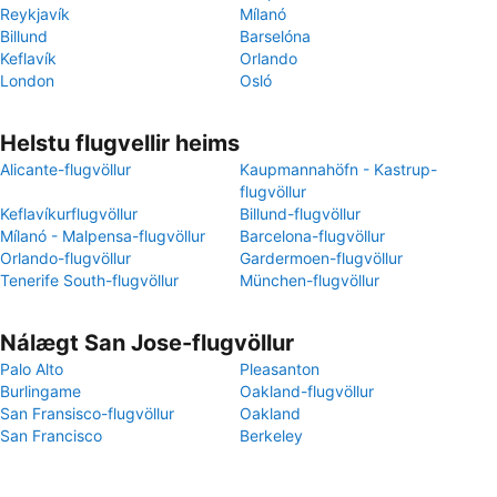
Reykjavík
Mílanó
Billund
Barselóna
Keflavík
Orlando
London
Osló
Helstu flugvellir heims
Alicante-flugvöllur
Kaupmannahöfn - Kastrup-
flugvöllur
Keflavíkurflugvöllur
Billund-flugvöllur
Mílanó - Malpensa-flugvöllur
Barcelona-flugvöllur
Orlando-flugvöllur
Gardermoen-flugvöllur
Tenerife South-flugvöllur
München-flugvöllur
Nálægt San Jose-flugvöllur
Palo Alto
Pleasanton
Burlingame
Oakland-flugvöllur
San Fransisco-flugvöllur
Oakland
San Francisco
Berkeley