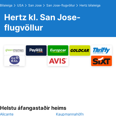
Bílaleiga
USA
San Jose
San Jose-flugvöllur
Hertz bílaleiga
Hertz kl. San Jose-
flugvöllur
Helstu áfangastaðir heims
Alicante
Kaupmannahöfn