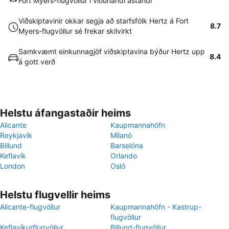
Fort Myers-flugvöllur í viðunandi ástandi
Viðskiptavinir okkar segja að starfsfólk Hertz á Fort
8.7
Myers-flugvöllur sé frekar skilvirkt
Samkvæmt einkunnagjöf viðskiptavina býður Hertz upp
8.4
á gott verð
Helstu áfangastaðir heims
Alicante
Kaupmannahöfn
Reykjavík
Mílanó
Billund
Barselóna
Keflavík
Orlando
London
Osló
Helstu flugvellir heims
Alicante-flugvöllur
Kaupmannahöfn - Kastrup-
flugvöllur
Keflavíkurflugvöllur
Billund-flugvöllur