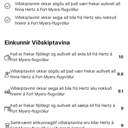
Viðskiptavinir okkar sögðu að það væri frekar auðvelt að
finna Hertz á Fort Myers-flugvöllur
Viðskiptavinir okkar segja að bíla frá Hertz séu nokkuð
hreinir á Fort Myers-flugvöllur
Einkunnir Viðskiptavina
Það er frekar fljótlegt og auðvelt að skila bíl frá Hertz á
10
Fort Myers-flugvöllur
Viðskiptavinir okkar sögðu að það væri frekar auðvelt að
9.6
finna Hertz á Fort Myers-flugvöllur
Viðskiptavinir okkar segja að bíla frá Hertz séu nokkuð
9.1
hreinir á Fort Myers-flugvöllur
Það er frekar fljótlegt og auðvelt að sækja bíl frá Hertz á
9
Fort Myers-flugvöllur
Samkvæmt einkunnagjöf viðskiptavina eru bílar Hertz á
9