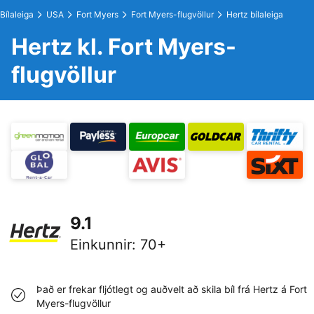
Bílaleiga
USA
Fort Myers
Fort Myers-flugvöllur
Hertz bílaleiga
Hertz kl. Fort Myers-
flugvöllur
9.1
Einkunnir
:
70+
Það er frekar fljótlegt og auðvelt að skila bíl frá Hertz á Fort
Myers-flugvöllur