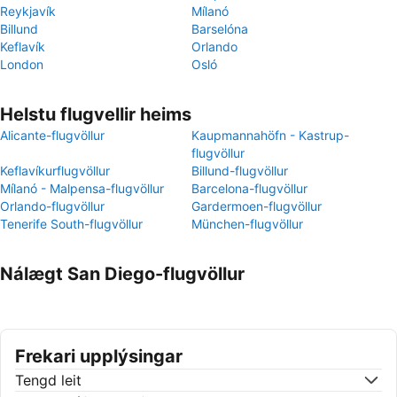
Reykjavík
Mílanó
Billund
Barselóna
Keflavík
Orlando
London
Osló
Helstu flugvellir heims
Alicante-flugvöllur
Kaupmannahöfn - Kastrup-
flugvöllur
Keflavíkurflugvöllur
Billund-flugvöllur
Mílanó - Malpensa-flugvöllur
Barcelona-flugvöllur
Orlando-flugvöllur
Gardermoen-flugvöllur
Tenerife South-flugvöllur
München-flugvöllur
Nálægt San Diego-flugvöllur
Frekari upplýsingar
Tengd leit