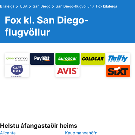
Bílaleiga
USA
San Diego
San Diego-flugvöllur
Fox bílaleiga
Fox kl. San Diego-
flugvöllur
Helstu áfangastaðir heims
Alicante
Kaupmannahöfn