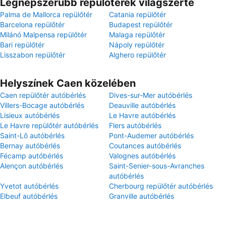
Legnépszerűbb repülőterek világszerte
Palma de Mallorca repülőtér
Catania repülőtér
Barcelona repülőtér
Budapest repülőtér
Milánó Malpensa repülőtér
Malaga repülőtér
Bari repülőtér
Nápoly repülőtér
Lisszabon repülőtér
Alghero repülőtér
Helyszínek Caen közelében
Caen repülőtér autóbérlés
Dives-sur-Mer autóbérlés
Villers-Bocage autóbérlés
Deauville autóbérlés
Lisieux autóbérlés
Le Havre autóbérlés
Le Havre repülőtér autóbérlés
Flers autóbérlés
Saint-Lô autóbérlés
Pont-Audemer autóbérlés
Bernay autóbérlés
Coutances autóbérlés
Fécamp autóbérlés
Valognes autóbérlés
Alençon autóbérlés
Saint-Senier-sous-Avranches
autóbérlés
Yvetot autóbérlés
Cherbourg repülőtér autóbérlés
Elbeuf autóbérlés
Granville autóbérlés