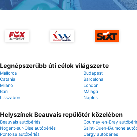
Legnépszerűbb úti célok világszerte
Mallorca
Budapest
Catania
Barcelona
Milánó
London
Bari
Málaga
Lisszabon
Naples
Helyszínek Beauvais repülőtér közelében
Beauvais autóbérlés
Gournay-en-Bray autóbérl
Nogent-sur-Oise autóbérlés
Saint-Ouen-l’Aumone autób
Pontoise autóbérlés
Cergy autóbérlés