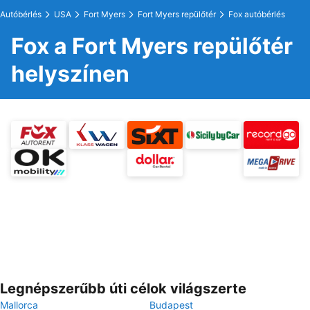
Autóbérlés
USA
Fort Myers
Fort Myers repülőtér
Fox autóbérlés
Fox a Fort Myers repülőtér
helyszínen
Legnépszerűbb úti célok világszerte
Mallorca
Budapest