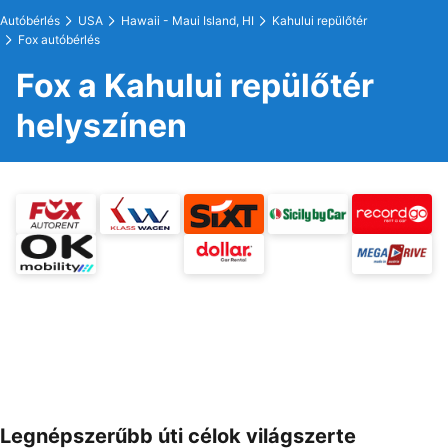
Autóbérlés
USA
Hawaii - Maui Island, HI
Kahului repülőtér
Fox autóbérlés
Fox a Kahului repülőtér
helyszínen
Legnépszerűbb úti célok világszerte