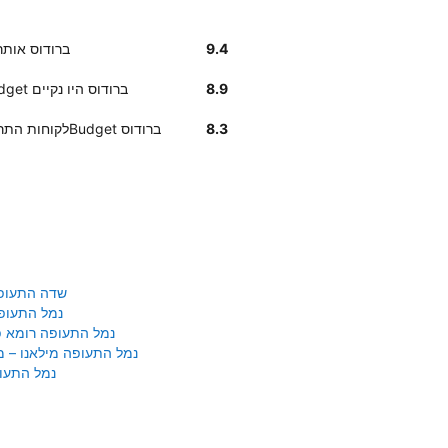
9.4
לקוחותנו אומרים שמיקום t
8.9
לקוחותינו ציינו כי הרכבים שנמסרו להם על ידי Budget ברודוס היו נקיים
8.3
לקוחות התרשמו לטובה מהמהירות והקלות בעת איסוף רכב מBudget ברודוס
שדה התעופ
נמל התעופ
נמל התעופה רומא פי
נמל התעופה מילאנו – 
נמל התעופ