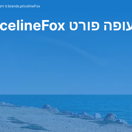
השכרת רכב tr.brands.pricelineFox