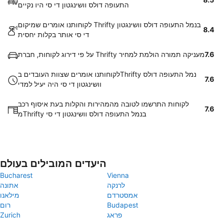
התעופה דולס וושינגטון די סי היו נקיים
לקוחותנו אומרים שמיקום Thrifty בנמל התעופה דולס וושינגטון
8.4
די סי אותר בקלות יחסית
7.6
על פי דירוג לקוחות, חברת Thrifty מעניקה תמורה הולמת למחיר
לקוחותנו אומרים שצוות העובדים בThrifty נמל התעופה דולס
7.6
וושינגטון די סי היה יעיל למדי
לקוחות התרשמו לטובה מהמהירות והקלות בעת איסוף רכב
7.6
מThrifty בנמל התעופה דולס וושינגטון די סי
היעדים המובילים בעולם
Bucharest
Vienna
לרנקה
אתונה
אמסטרדם
מילאנו
Budapest
רום
פראג
Zurich