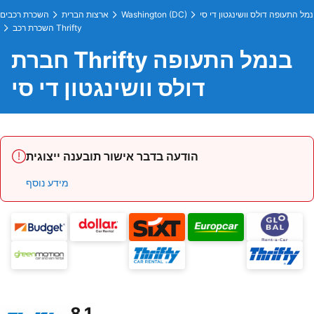
נמל התעופה דולס וושינגטון די סי
Washington (DC)
ארצות הברית
השכרת רכבים
השכרת רכב Thrifty
חברת Thrifty בנמל התעופה
דולס וושינגטון די סי
הודעה בדבר אישור תובענה ייצוגית
מידע נוסף
8.1