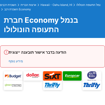
נמל התעופה הונולולו
Hawaii - Oahu Island, HI
ארצות הברית
השכרת רכבים
השכרת רכב Economy
חברת Economy בנמל
התעופה הונולולו
הודעה בדבר אישור תובענה ייצוגית
מידע נוסף