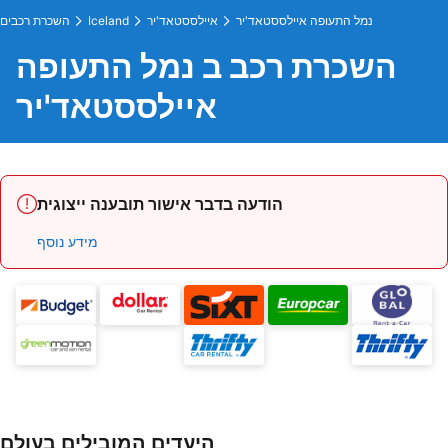
נמל התעופה איילססטאד'יר
איילססטאד'יר
Iceland
השכרת רכבים
השכרת רכב ב נמל התעופה
איילססטאד'יר
הודעה בדבר אישור תובענה ייצוגית
מידע נוסף
היעדים המובילים בעולם