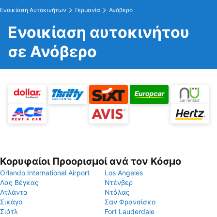
Ενοικίαση Αυτοκινήτων
Γερμανία
Ανόβερο
Ενοικίαση αυτοκινήτου
σε Ανόβερο
Κορυφαίοι Προορισμοί ανά τον Κόσμο
Orlando International Airport
Los Angeles
Λας Βέγκας
Ντένβερ
Ατλάντα
Ντάλας
Σικάγο
Σαν Φρανσίσκο
Σιάτλ
Fort Lauderdale