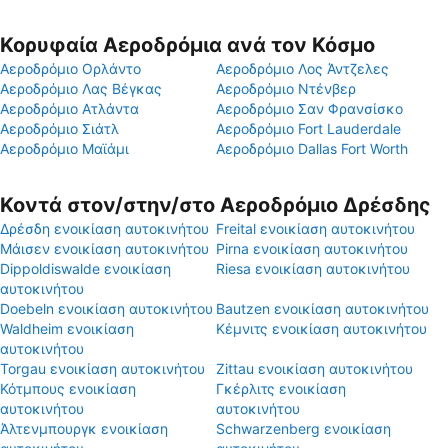
Κορυφαία Αεροδρόμια ανά τον Κόσμο
Αεροδρόμιο Ορλάντο
Αεροδρόμιο Λος Άντζελες
Αεροδρόμιο Λας Βέγκας
Αεροδρόμιο Ντένβερ
Αεροδρόμιο Ατλάντα
Αεροδρόμιο Σαν Φρανσίσκο
Αεροδρόμιο Σιάτλ
Αεροδρόμιο Fort Lauderdale
Αεροδρόμιο Μαϊάμι
Αεροδρόμιο Dallas Fort Worth
Κοντά στον/στην/στο Αεροδρόμιο Δρέσδης
Δρέσδη ενοικίαση αυτοκινήτου
Freital ενοικίαση αυτοκινήτου
Μάισεν ενοικίαση αυτοκινήτου
Pirna ενοικίαση αυτοκινήτου
Dippoldiswalde ενοικίαση
Riesa ενοικίαση αυτοκινήτου
αυτοκινήτου
Doebeln ενοικίαση αυτοκινήτου
Bautzen ενοικίαση αυτοκινήτου
Waldheim ενοικίαση
Κέμνιτς ενοικίαση αυτοκινήτου
αυτοκινήτου
Torgau ενοικίαση αυτοκινήτου
Zittau ενοικίαση αυτοκινήτου
Κότμπους ενοικίαση
Γκέρλιτς ενοικίαση
αυτοκινήτου
αυτοκινήτου
Άλτενμπουργκ ενοικίαση
Schwarzenberg ενοικίαση