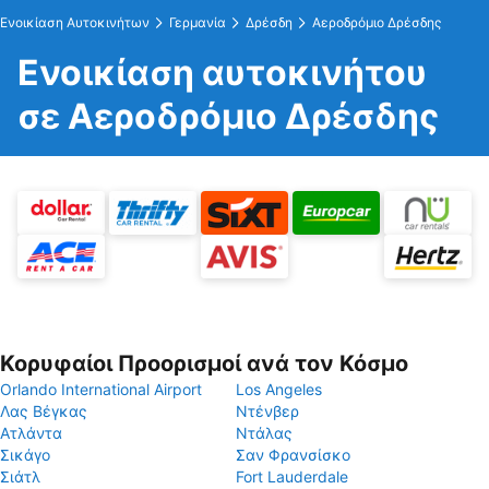
Ενοικίαση Αυτοκινήτων
Γερμανία
Δρέσδη
Αεροδρόμιο Δρέσδης
Ενοικίαση αυτοκινήτου
σε Αεροδρόμιο Δρέσδης
Κορυφαίοι Προορισμοί ανά τον Κόσμο
Orlando International Airport
Los Angeles
Λας Βέγκας
Ντένβερ
Ατλάντα
Ντάλας
Σικάγο
Σαν Φρανσίσκο
Σιάτλ
Fort Lauderdale