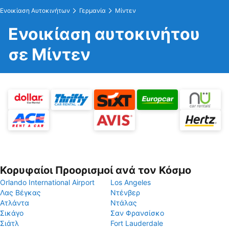
Ενοικίαση Αυτοκινήτων
Γερμανία
Μίντεν
Ενοικίαση αυτοκινήτου
σε Μίντεν
Κορυφαίοι Προορισμοί ανά τον Κόσμο
Orlando International Airport
Los Angeles
Λας Βέγκας
Ντένβερ
Ατλάντα
Ντάλας
Σικάγο
Σαν Φρανσίσκο
Σιάτλ
Fort Lauderdale