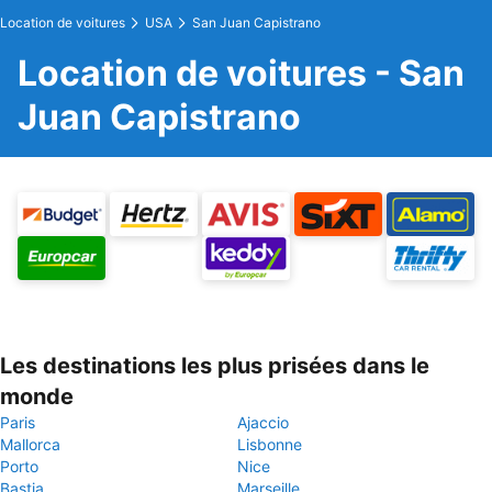
Location de voitures
USA
San Juan Capistrano
Location de voitures - San
Juan Capistrano
Les destinations les plus prisées dans le
monde
Paris
Ajaccio
Mallorca
Lisbonne
Porto
Nice
Bastia
Marseille