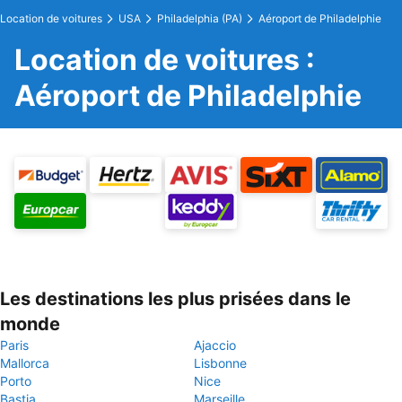
Location de voitures
USA
Philadelphia (PA)
Aéroport de Philadelphie
Location de voitures :
Aéroport de Philadelphie
Les destinations les plus prisées dans le
monde
Paris
Ajaccio
Mallorca
Lisbonne
Porto
Nice
Bastia
Marseille