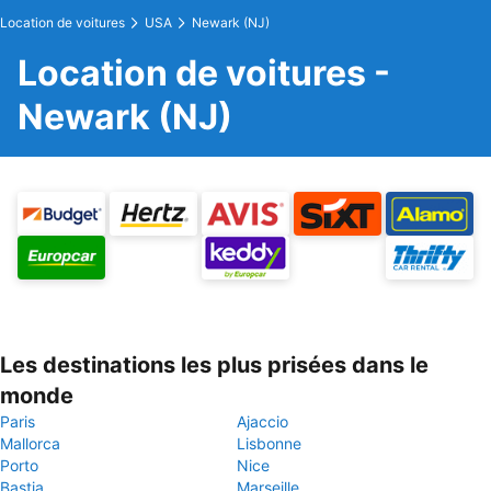
Location de voitures
USA
Newark (NJ)
Location de voitures -
Newark (NJ)
Les destinations les plus prisées dans le
monde
Paris
Ajaccio
Mallorca
Lisbonne
Porto
Nice
Bastia
Marseille