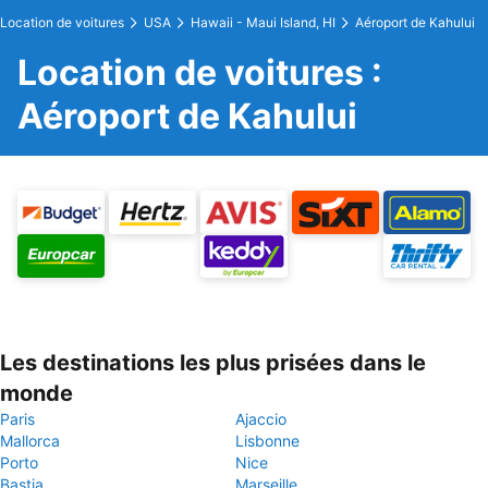
Location de voitures
USA
Hawaii - Maui Island, HI
Aéroport de Kahului
Location de voitures :
Aéroport de Kahului
Les destinations les plus prisées dans le
monde
Paris
Ajaccio
Mallorca
Lisbonne
Porto
Nice
Bastia
Marseille